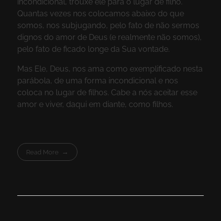
incondicional, trouxe ele para o lugar de filho.
Quantas vezes nos colocamos abaixo do que
somos, nos subjugando, pelo fato de não sermos
dignos do amor de Deus (e realmente não somos),
pelo fato de ficado longe da Sua vontade.
Mas Ele, Deus, nos ama como exemplificado nesta
parábola, de uma forma incondicional e nos
coloca no lugar de filhos. Cabe a nós aceitar esse
amor e viver, daqui em diante, como filhos.
Read More