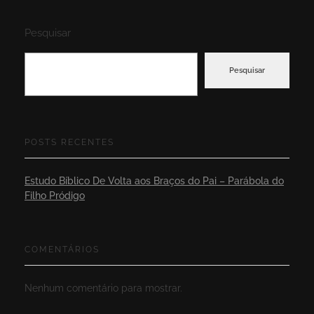
Pesquisar
Pesquisar
POSTS RECENTES
Estudo Bíblico De Volta aos Braços do Pai – Parábola do
Filho Pródigo
COMENTÁRIOS
Nenhum comentário para mostrar.